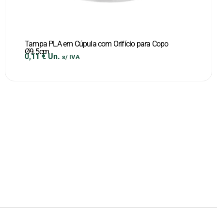
Tampa PLA em Cúpula com Orifício para Copo
Ø9.5cm
0,11
€
Un.
s/ IVA