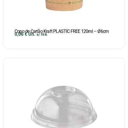
Copo de Cartão Kraft PLASTIC FREE 120ml – Ø6cm
0,06
€
Un.
s/ IVA