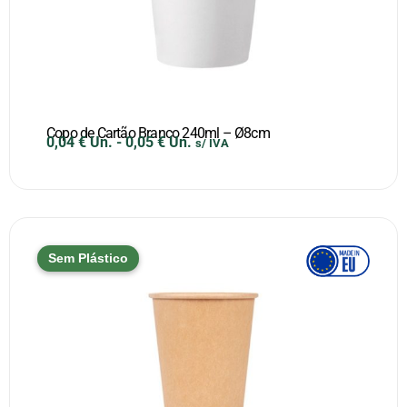
Copo de Cartão Branco 240ml – Ø8cm
0,04
€
Un.
-
0,05
€
Un.
s/ IVA
Sem Plástico