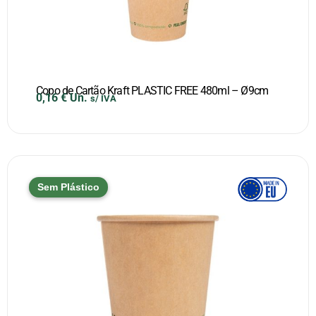
Copo de Cartão Kraft PLASTIC FREE 480ml – Ø9cm
0,16
€
Un.
s/ IVA
Sem Plástico