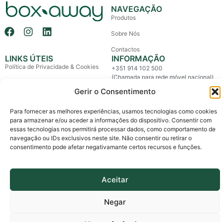
NAVEGAÇÃO
Produtos
Sobre Nós
Contactos
LINKS ÚTEIS
INFORMAÇÃO
Política de Privacidade & Cookies
+351 914 102 500
(Chamada para rede móvel nacional)
Política de Devolução e Reembolso
Gerir o Consentimento
info@boxaway.pt
Termos e Condições
Entregas em todo o País
Para fornecer as melhores experiências, usamos tecnologias como cookies
Litígios de Consumo
para armazenar e/ou aceder a informações do dispositivo. Consentir com
essas tecnologias nos permitirá processar dados, como comportamento de
Livro de Reclamações
navegação ou IDs exclusivos neste site. Não consentir ou retirar o
consentimento pode afetar negativamante certos recursos e funções.
Copyright © 2026 Box Away – All Rights Reserved.
Custom made by The Agency, a boutique for brands.
Aceitar
Negar