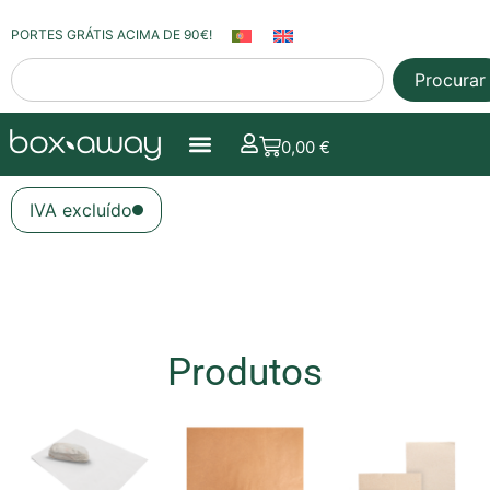
PORTES GRÁTIS ACIMA DE 90€!
Procurar
0,00
€
IVA excluído
Produtos
Início
/ Papel alimentar e guardanapos