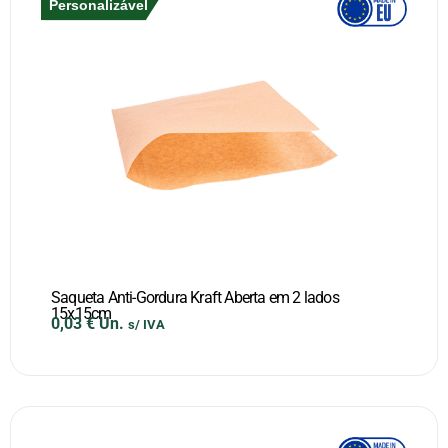
Personalizável
Saqueta Anti-Gordura Kraft Aberta em 2 lados
15x15cm
0,03
€
Un.
s/ IVA