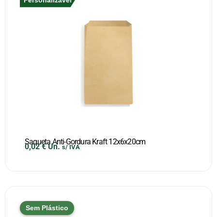
Saqueta Anti-Gordura Kraft 12x6x20cm
0,02
€
Un.
s/ IVA
Sem Plástico