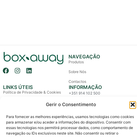
NAVEGAÇÃO
Produtos
Sobre Nós
Contactos
LINKS ÚTEIS
INFORMAÇÃO
Política de Privacidade & Cookies
+351 914 102 500
(Chamada para rede móvel nacional)
Política de Devolução e Reembolso
Gerir o Consentimento
info@boxaway.pt
Termos e Condições
Entregas em todo o País
Para fornecer as melhores experiências, usamos tecnologias como cookies
Litígios de Consumo
para armazenar e/ou aceder a informações do dispositivo. Consentir com
essas tecnologias nos permitirá processar dados, como comportamento de
Livro de Reclamações
navegação ou IDs exclusivos neste site. Não consentir ou retirar o