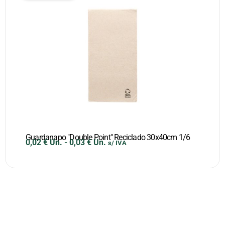
Guardanapo "Double Point" Reciclado 30x40cm 1/6
0,02
€
Un.
-
0,03
€
Un.
s/ IVA