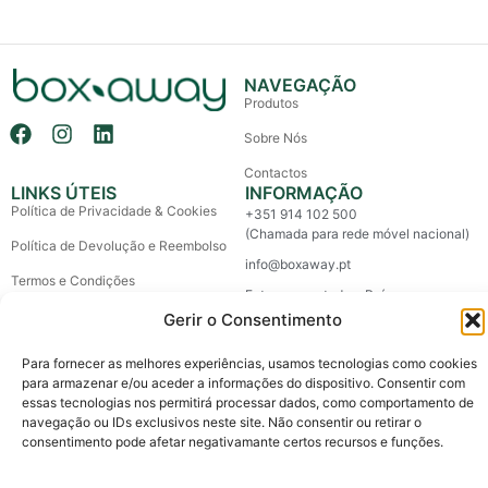
NAVEGAÇÃO
Produtos
Sobre Nós
Contactos
LINKS ÚTEIS
INFORMAÇÃO
Política de Privacidade & Cookies
+351 914 102 500
(Chamada para rede móvel nacional)
Política de Devolução e Reembolso
info@boxaway.pt
Termos e Condições
Entregas em todo o País
Litígios de Consumo
Gerir o Consentimento
Livro de Reclamações
Para fornecer as melhores experiências, usamos tecnologias como cookies
para armazenar e/ou aceder a informações do dispositivo. Consentir com
essas tecnologias nos permitirá processar dados, como comportamento de
Copyright © 2026 Box Away – All Rights Reserved.
navegação ou IDs exclusivos neste site. Não consentir ou retirar o
Custom made by The Agency, a boutique for brands.
consentimento pode afetar negativamante certos recursos e funções.