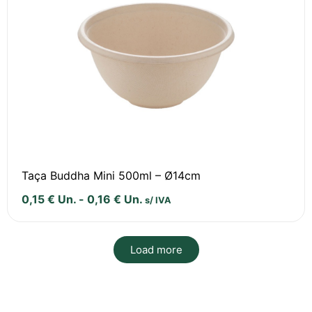
Taça Buddha Mini 500ml – Ø14cm
0,15
€
Un.
-
0,16
€
Un.
s/ IVA
Load more