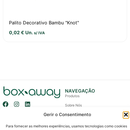
Palito Decorativo Bambu "Knot"
0,02
€
Un.
s/ IVA
NAVEGAÇÃO
Produtos
Sobre Nós
Gerir o Consentimento
Contactos
LINKS ÚTEIS
INFORMAÇÃO
Política de Privacidade & Cookies
+351 914 102 500
Para fornecer as melhores experiências, usamos tecnologias como cookies