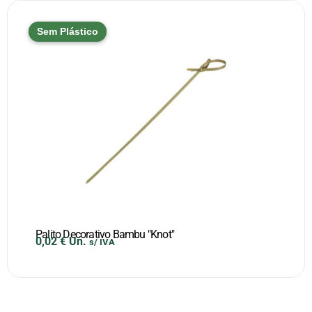
Sem Plástico
Palito Decorativo Bambu "Knot"
0,02
€
Un.
s/ IVA