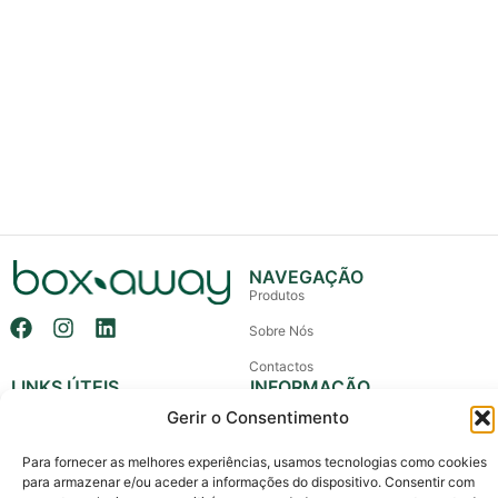
NAVEGAÇÃO
Produtos
Sobre Nós
Contactos
LINKS ÚTEIS
INFORMAÇÃO
Política de Privacidade & Cookies
+351 914 102 500
Gerir o Consentimento
(Chamada para rede móvel nacional)
Política de Devolução e Reembolso
info@boxaway.pt
Para fornecer as melhores experiências, usamos tecnologias como cookies
Termos e Condições
para armazenar e/ou aceder a informações do dispositivo. Consentir com
Entregas em todo o País