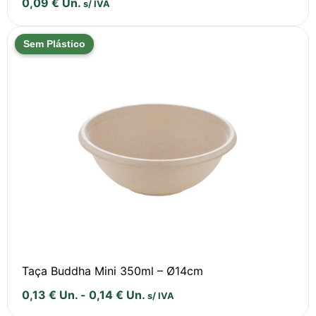
0,09
€
Un.
s/ IVA
Sem Plástico
Taça Buddha Mini 350ml – Ø14cm
0,13
€
Un.
-
0,14
€
Un.
s/ IVA