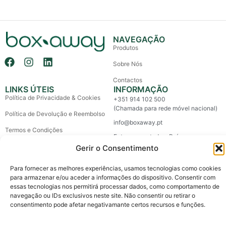
NAVEGAÇÃO
Produtos
Sobre Nós
Contactos
LINKS ÚTEIS
INFORMAÇÃO
Política de Privacidade & Cookies
+351 914 102 500
(Chamada para rede móvel nacional)
Política de Devolução e Reembolso
info@boxaway.pt
Termos e Condições
Entregas em todo o País
Litígios de Consumo
Gerir o Consentimento
Livro de Reclamações
Para fornecer as melhores experiências, usamos tecnologias como cookies
para armazenar e/ou aceder a informações do dispositivo. Consentir com
essas tecnologias nos permitirá processar dados, como comportamento de
Copyright © 2026 Box Away – All Rights Reserved.
navegação ou IDs exclusivos neste site. Não consentir ou retirar o
Custom made by The Agency, a boutique for brands.
consentimento pode afetar negativamante certos recursos e funções.