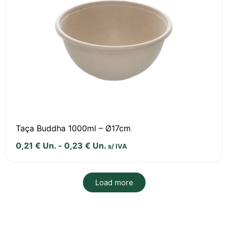
Taça Buddha 1000ml – Ø17cm
0,21
€
Un.
-
0,23
€
Un.
s/ IVA
Load more