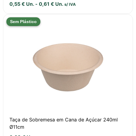
0,55
€
Un.
-
0,61
€
Un.
s/ IVA
Sem Plástico
Taça de Sobremesa em Cana de Açúcar 240ml
Ø11cm