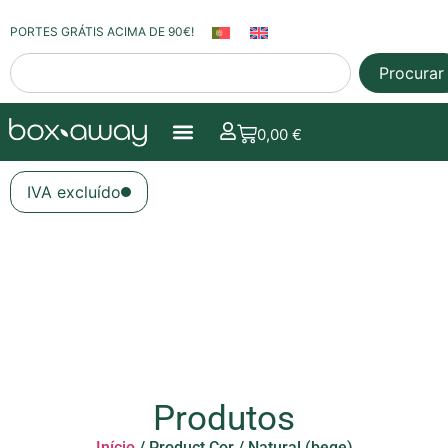
PORTES GRÁTIS ACIMA DE 90€!
Procurar
0,00
€
IVA excluído
Produtos
Início
/ Product Cor / Natural (bege)