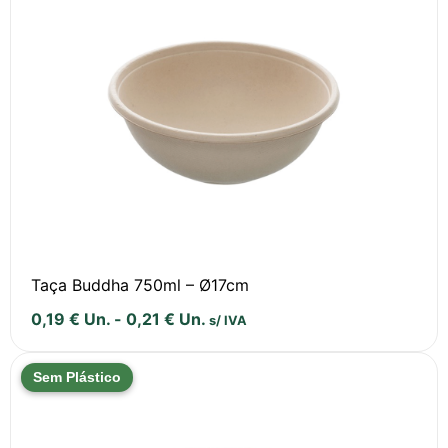
Taça Buddha 750ml – Ø17cm
0,19
€
Un.
-
0,21
€
Un.
s/ IVA
Sem Plástico