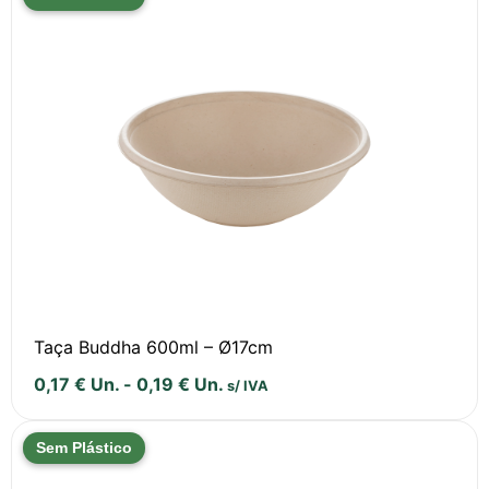
Taça Buddha 600ml – Ø17cm
0,17
€
Un.
-
0,19
€
Un.
s/ IVA
Sem Plástico