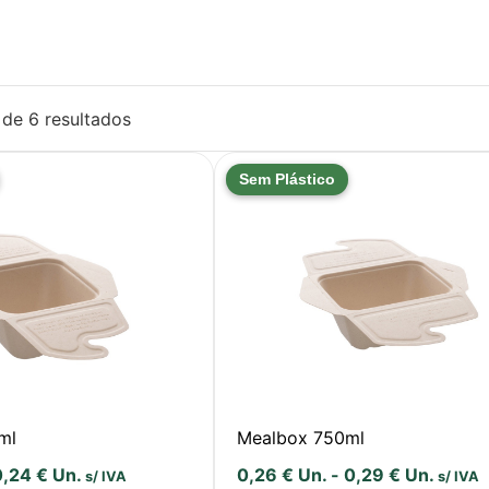
 de 6 resultados
Sem Plástico
ml
Mealbox 750ml
0,24
€
Un.
0,26
€
Un.
-
0,29
€
Un.
s/ IVA
s/ IVA