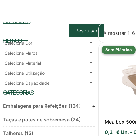
PESQUISAR
Pesquisar
A mostrar 1–6
FILTROS
Selecione Cor
Sem Plástico
Selecione Marca
Selecione Material
Selecione Utilização
Selecione Capacidade
CATEGORIAS
Embalagens para Refeições (134)
+
Taças e potes de sobremesa (24)
Mealbox 500
0,21
€
Un.
-
Talheres (13)