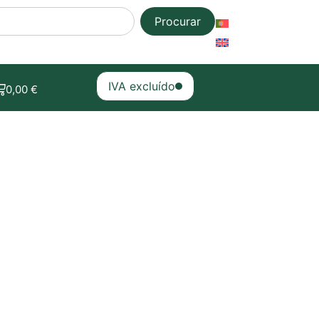
Procurar
IVA excluído
0,00
€