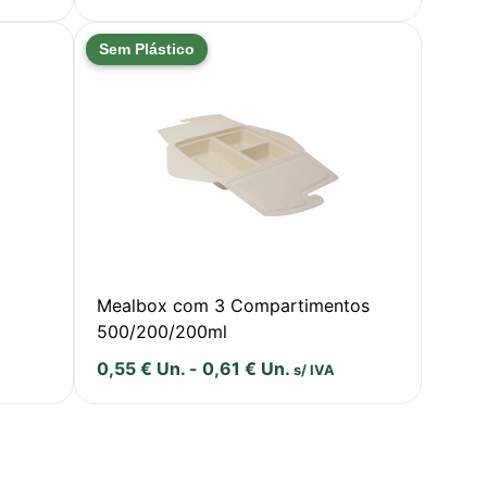
Sem Plástico
Mealbox com 3 Compartimentos
500/200/200ml
0,55
€
Un.
-
0,61
€
Un.
s/ IVA