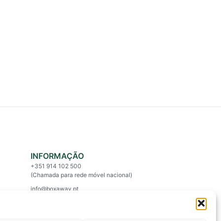
INFORMAÇÃO
+351 914 102 500
(Chamada para rede móvel nacional)
info@boxaway.pt
Entregas em todo o País