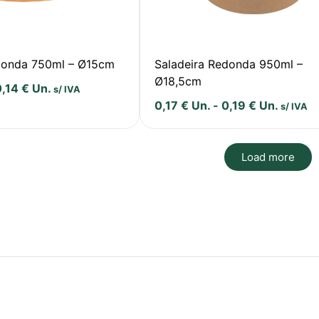
donda 750ml – Ø15cm
Saladeira Redonda 950ml –
Ø18,5cm
0,14
€
Un.
s/ IVA
0,17
€
Un.
-
0,19
€
Un.
s/ IVA
Load more