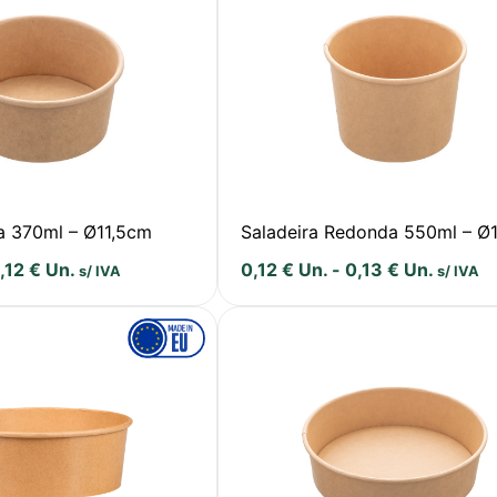
a 370ml – Ø11,5cm
Saladeira Redonda 550ml – Ø
,12
€
Un.
0,12
€
Un.
-
0,13
€
Un.
s/ IVA
s/ IVA