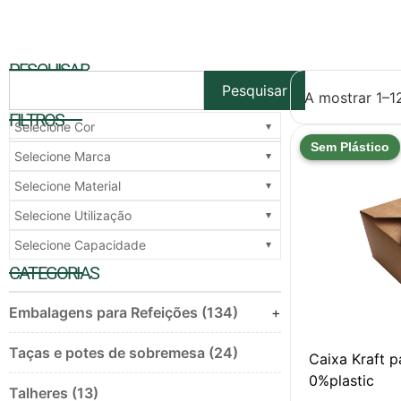
PESQUISAR
Pesquisar
A mostrar 1–1
FILTROS
Selecione Cor
Sem Plástico
Selecione Marca
Selecione Material
Selecione Utilização
Selecione Capacidade
CATEGORIAS
Embalagens para Refeições (134)
+
Taças e potes de sobremesa (24)
Caixa Kraft 
0%plastic
Talheres (13)