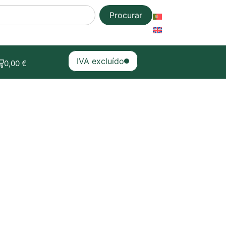
Procurar
IVA excluído
0,00
€