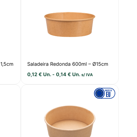
11,5cm
Saladeira Redonda 600ml – Ø15cm
0,12
€
Un.
-
0,14
€
Un.
s/ IVA