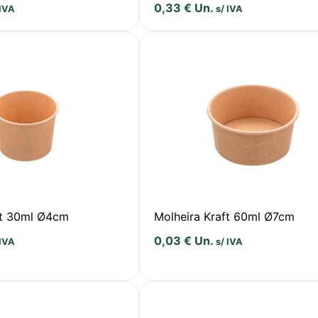
0,33
€
Un.
 IVA
s/ IVA
ft 30ml Ø4cm
Molheira Kraft 60ml Ø7cm
0,03
€
Un.
 IVA
s/ IVA