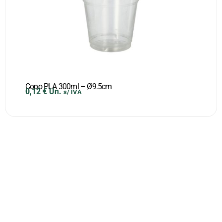
Copo PLA 300ml – Ø9.5cm
0,12
€
Un.
s/ IVA