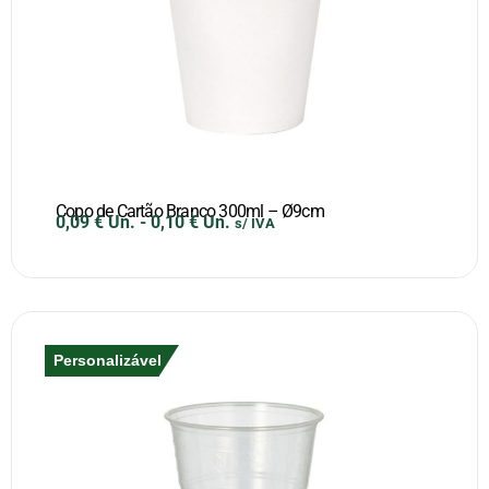
Copo de Cartão Branco 300ml – Ø9cm
0,09
€
Un.
-
0,10
€
Un.
s/ IVA
Personalizável