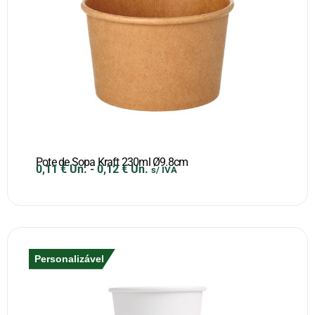
Pote de Sopa Kraft 230ml Ø9.8cm
0,11
€
Un.
-
0,12
€
Un.
s/ IVA
Personalizável