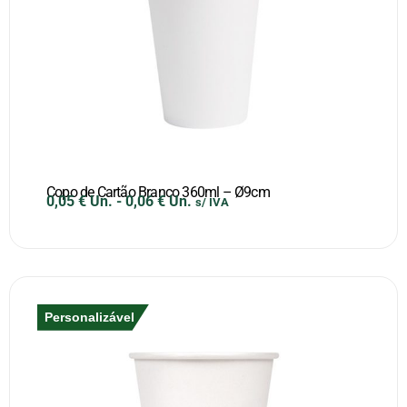
Copo de Cartão Branco 360ml – Ø9cm
0,05
€
Un.
-
0,06
€
Un.
s/ IVA
Personalizável