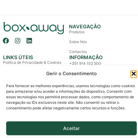
NAVEGAÇÃO
Produtos
Sobre Nós
Contactos
LINKS ÚTEIS
INFORMAÇÃO
Política de Privacidade & Cookies
+351 914 102 500
(Chamada para rede móvel nacional)
Política de Devolução e Reembolso
Gerir o Consentimento
info@boxaway.pt
Termos e Condições
Para fornecer as melhores experiências, usamos tecnologias como cookies
Entregas em todo o País
para armazenar e/ou aceder a informações do dispositivo. Consentir com
Litígios de Consumo
essas tecnologias nos permitirá processar dados, como comportamento de
Livro de Reclamações
navegação ou IDs exclusivos neste site. Não consentir ou retirar o
consentimento pode afetar negativamante certos recursos e funções.
Copyright © 2026 Box Away – All Rights Reserved.
Custom made by The Agency, a boutique for brands.
Aceitar