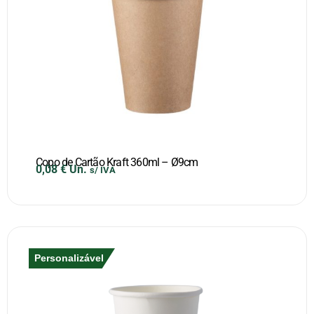
Copo de Cartão Kraft 360ml – Ø9cm
0,08
€
Un.
s/ IVA
Personalizável