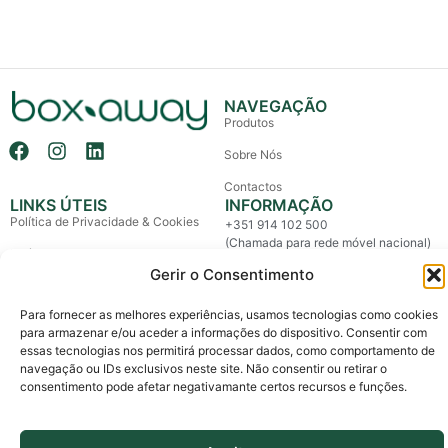
NAVEGAÇÃO
Produtos
Sobre Nós
Contactos
LINKS ÚTEIS
INFORMAÇÃO
Política de Privacidade & Cookies
+351 914 102 500
(Chamada para rede móvel nacional)
Política de Devolução e Reembolso
info@boxaway.pt
Gerir o Consentimento
Termos e Condições
Entregas em todo o País
Para fornecer as melhores experiências, usamos tecnologias como cookies
Litígios de Consumo
para armazenar e/ou aceder a informações do dispositivo. Consentir com
Livro de Reclamações
essas tecnologias nos permitirá processar dados, como comportamento de
navegação ou IDs exclusivos neste site. Não consentir ou retirar o
consentimento pode afetar negativamante certos recursos e funções.
Copyright © 2026 Box Away – All Rights Reserved.
Custom made by The Agency, a boutique for brands.