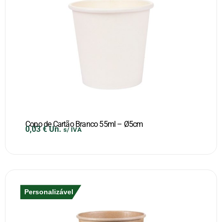
Copo de Cartão Branco 55ml – Ø5cm
0,03
€
Un.
s/ IVA
Personalizável