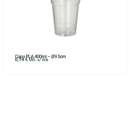
Copo PLA 400ml – Ø9.5cm
0,14
€
Un.
s/ IVA