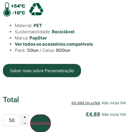
Material:
PET
Sustentabilidade:
Reciclável
Marca:
PapStar
Ver todos os acessórios compatíveis
Pack:
50un
/ Caixa:
800un
Saber mais sobre Personalização
Total
€
0.098 Un s/IVA
Não inclui IVA
€
4.89
Não inclui IVA
+
−
ADICIONAR