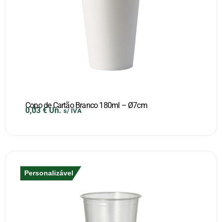
Copo de Cartão Branco 180ml – Ø7cm
0,03
€
Un.
s/ IVA
Personalizável