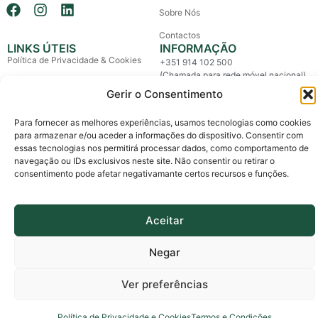
Sobre Nós
Contactos
LINKS ÚTEIS
INFORMAÇÃO
Política de Privacidade & Cookies
+351 914 102 500
(Chamada para rede móvel nacional)
Política de Devolução e Reembolso
Gerir o Consentimento
info@boxaway.pt
Termos e Condições
Entregas em todo o País
Para fornecer as melhores experiências, usamos tecnologias como cookies
Litígios de Consumo
para armazenar e/ou aceder a informações do dispositivo. Consentir com
essas tecnologias nos permitirá processar dados, como comportamento de
Livro de Reclamações
navegação ou IDs exclusivos neste site. Não consentir ou retirar o
consentimento pode afetar negativamante certos recursos e funções.
Copyright © 2026 Box Away – All Rights Reserved.
Custom made by The Agency, a boutique for brands.
Aceitar
Negar
Ver preferências
Política de Privacidade e Cookies
Termos e Condições