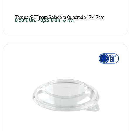
Tampa rPET para Saladeira Quadrada 17x17cm
0,20
€
Un.
-
0,22
€
Un.
s/ IVA