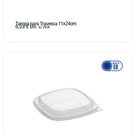
Tampa para Travessa 11x24cm
0,33
€
Un.
s/ IVA