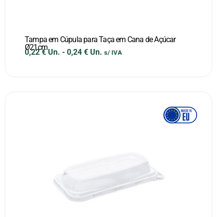
Tampa em Cúpula para Taça em Cana de Açúcar
Ø21cm
0,22
€
Un.
-
0,24
€
Un.
s/ IVA