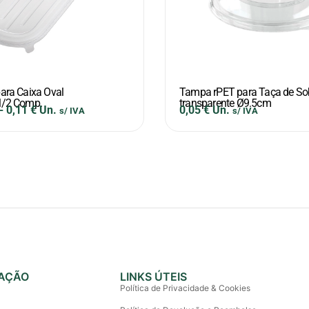
ra Caixa Oval
Tampa rPET para Taça de S
/2 Comp.
transparente Ø9.5cm
-
0,11
€
Un.
0,05
€
Un.
s/ IVA
s/ IVA
AÇÃO
LINKS ÚTEIS
Política de Privacidade & Cookies