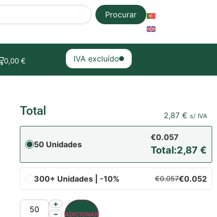
Procurar
IVA excluído
0,00
€
Total
2,87
€
s/ IVA
€0.057
50 Unidades
Total:
2,87
€
300+ Unidades | -10%
€0.052
€0.057
+
−
ADICIONAR