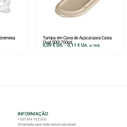
obremesa
Tampa em Cana de Açúcar para Caixa
Oval 500\700ml
0,09
€
Un.
-
0,11
€
Un.
s/ IVA
INFORMAÇÃO
+351 914 102 500
(Chamada para rede móvel nacional)