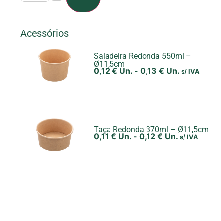
Acessórios
Saladeira Redonda 550ml –
Ø11,5cm
0,12
€
Un.
-
0,13
€
Un.
s/ IVA
Taça Redonda 370ml – Ø11,5cm
0,11
€
Un.
-
0,12
€
Un.
s/ IVA