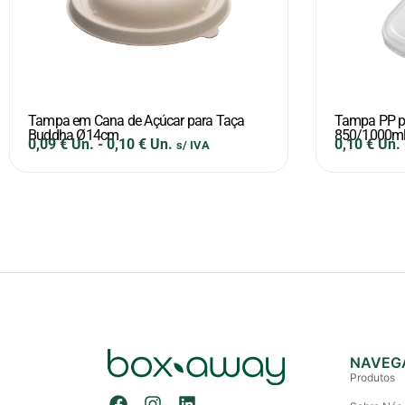
Tampa em Cana de Açúcar para Taça
Tampa PP pa
Buddha Ø14cm
850/1000ml
0,09
€
Un.
-
0,10
€
Un.
0,10
€
Un.
s/ IVA
NAVEG
Produtos