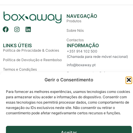
NAVEGAÇÃO
Produtos
Sobre Nós
Contactos
LINKS ÚTEIS
INFORMAÇÃO
Política de Privacidade & Cookies
+351 914 102 500
(Chamada para rede móvel nacional)
Política de Devolução e Reembolso
info@boxaway.pt
Termos e Condições
Entregas em todo o País
Litígios de Consumo
Gerir o Consentimento
Livro de Reclamações
Para fornecer as melhores experiências, usamos tecnologias como cookies
para armazenar e/ou aceder a informações do dispositivo. Consentir com
essas tecnologias nos permitirá processar dados, como comportamento de
Copyright © 2026 Box Away – All Rights Reserved.
navegação ou IDs exclusivos neste site. Não consentir ou retirar o
Custom made by The Agency, a boutique for brands.
consentimento pode afetar negativamante certos recursos e funções.
Aceitar