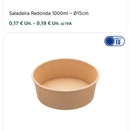
Saladeira Redonda 1000ml – Ø15cm
0,17
€
Un.
-
0,19
€
Un.
s/ IVA