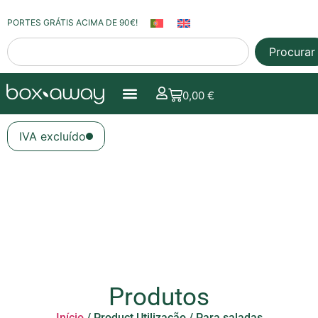
PORTES GRÁTIS ACIMA DE 90€!
Procurar
0,00
€
IVA excluído
Produtos
Início
/ Product Utilização / Para saladas