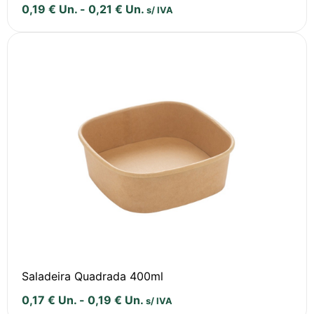
0,19
€
Un.
-
0,21
€
Un.
s/ IVA
Saladeira Quadrada 400ml
0,17
€
Un.
-
0,19
€
Un.
s/ IVA