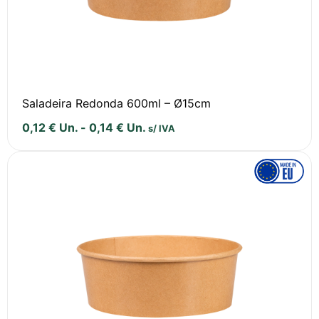
Saladeira Redonda 600ml – Ø15cm
0,12
€
Un.
-
0,14
€
Un.
s/ IVA