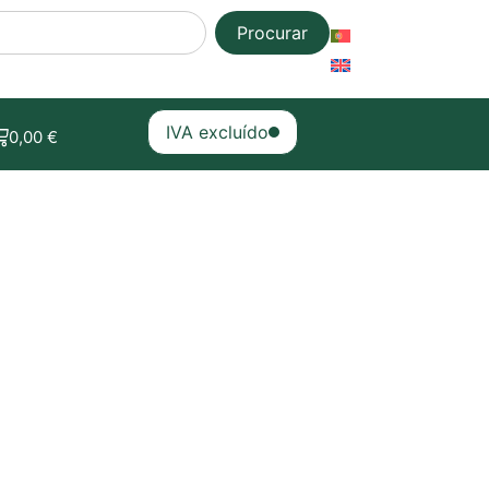
Procurar
IVA excluído
0,00
€