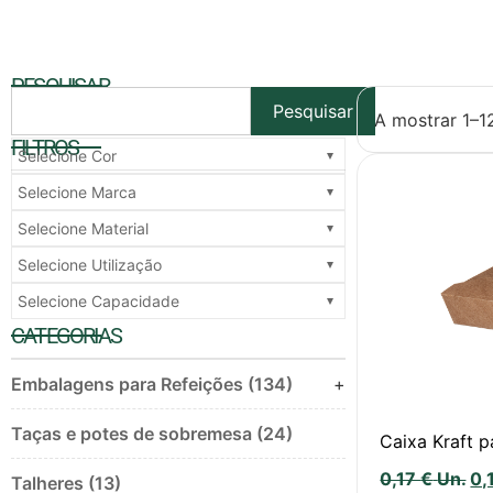
PESQUISAR
Pesquisar
A mostrar 1–1
FILTROS
Selecione Cor
Selecione Marca
Selecione Material
Selecione Utilização
Selecione Capacidade
CATEGORIAS
Embalagens para Refeições (134)
+
Taças e potes de sobremesa (24)
Caixa Kraft 
0,17
€
Un.
0,
Talheres (13)