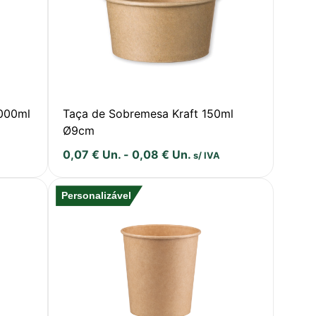
3000ml
Taça de Sobremesa Kraft 150ml
Ø9cm
0,07
€
Un.
-
0,08
€
Un.
s/ IVA
Personalizável