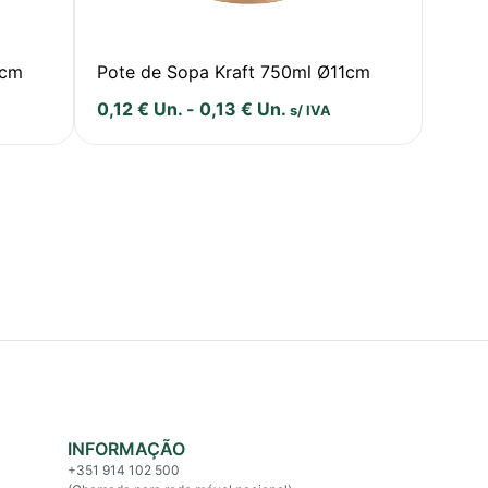
1cm
Pote de Sopa Kraft 750ml Ø11cm
0,12
€
Un.
-
0,13
€
Un.
s/ IVA
INFORMAÇÃO
+351 914 102 500