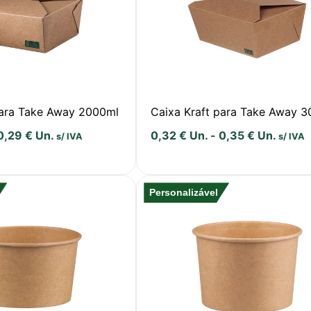
para Take Away 2000ml
Caixa Kraft para Take Away 
0,29
€
Un.
0,32
€
Un.
-
0,35
€
Un.
s/ IVA
s/ IVA
Personalizável