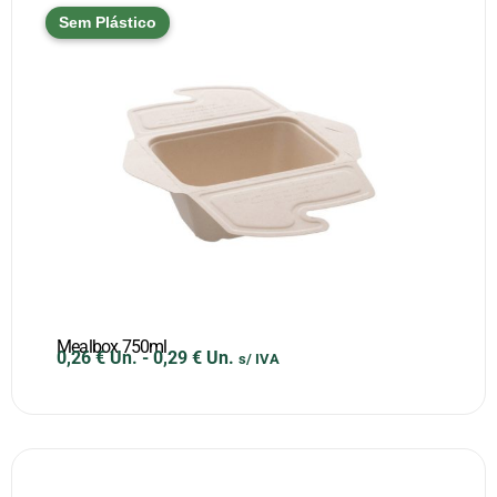
Sem Plástico
Mealbox 750ml
0,26
€
Un.
-
0,29
€
Un.
s/ IVA