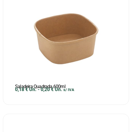
Saladeira Quadrada 600ml
0,18
€
Un.
-
0,20
€
Un.
s/ IVA