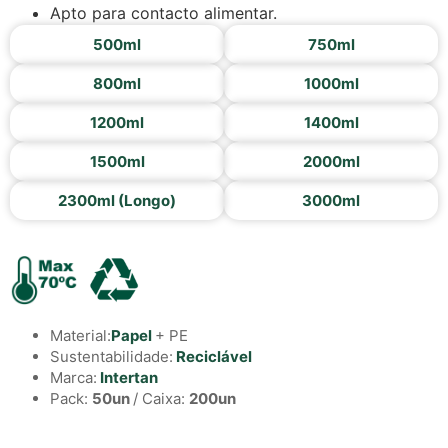
Apto para contacto alimentar.
500ml
750ml
800ml
1000ml
1200ml
1400ml
1500ml
2000ml
2300ml (Longo)
3000ml
Material:
Papel
+ PE
Sustentabilidade:
Reciclável
Marca:
Intertan
Pack:
50un
/ Caixa:
200un