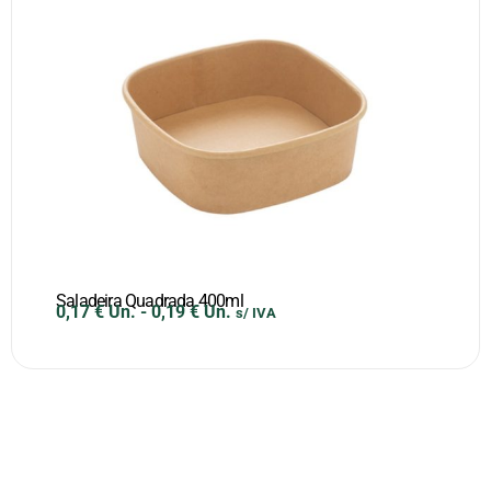
Saladeira Quadrada 400ml
0,17
€
Un.
-
0,19
€
Un.
s/ IVA