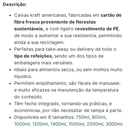
Descrição:
Caixas kraft americanas, fabricadas em
cartão de
fibra fresca proveniente de florestas
sustentáveis,
e com ligeiro
revestimento de PE
,
de modo a aumentar a sua resistencia, permitindo
ainda a sua reciclagem.
Perfeitas para take-away ou delivery de
todo o
tipo de refeições,
sendo um dos tipos de
embalagens mais versáteis.
Ideais para alimentos secos, ou sem molhos muito
líquidos.
Permitem empilhamento, são fáceis de manusear,
e muito eficazes na manutenção da temperatura
do conteúdo.
Têm fecho integrado, tornando-as práticas, e
económicas, por não necessitar de tampa à parte.
Disponíveis em 8 tamanhos:
750ml
,
800ml
,
1000ml
,
1200ml
,
1400ml
,
1500ml
,
2000ml
,
3000ml
.