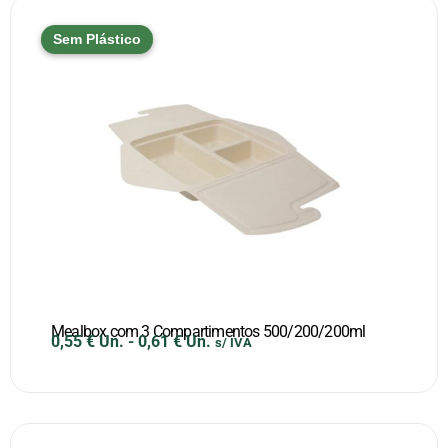
Sem Plástico
Mealbox com 3 Compartimentos 500/200/200ml
0,55
€
Un.
-
0,61
€
Un.
s/ IVA