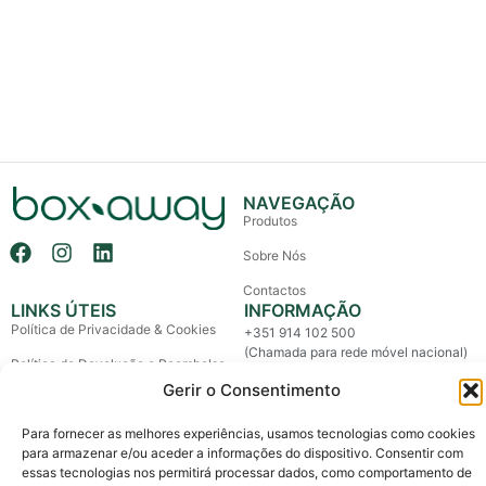
NAVEGAÇÃO
Produtos
Sobre Nós
Contactos
LINKS ÚTEIS
INFORMAÇÃO
Política de Privacidade & Cookies
+351 914 102 500
(Chamada para rede móvel nacional)
Política de Devolução e Reembolso
info@boxaway.pt
Gerir o Consentimento
Termos e Condições
Entregas em todo o País
Litígios de Consumo
Para fornecer as melhores experiências, usamos tecnologias como cookies
para armazenar e/ou aceder a informações do dispositivo. Consentir com
Livro de Reclamações
essas tecnologias nos permitirá processar dados, como comportamento de