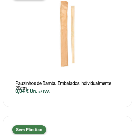
Pauzinhos de Bambu Embalados Individualmente
20cm
0,04
€
Un.
s/ IVA
Sem Plástico