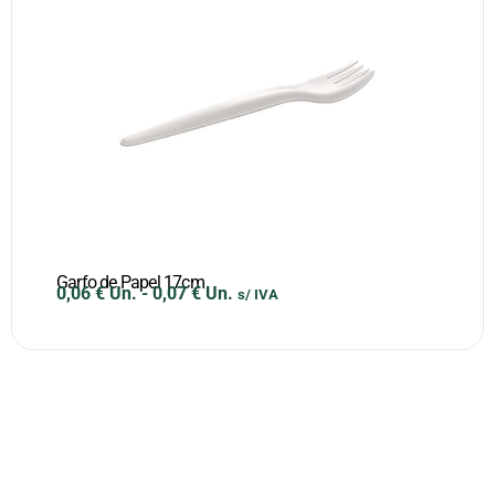
Garfo de Papel 17cm
0,06
€
Un.
-
0,07
€
Un.
s/ IVA