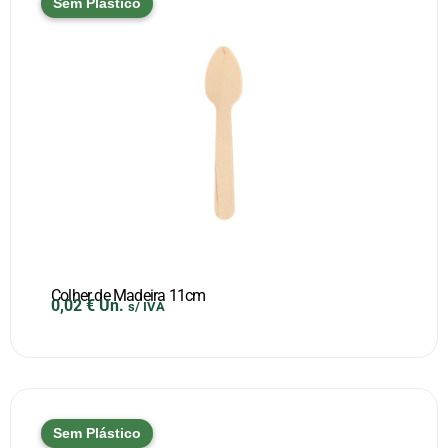
Sem Plástico
Colher de Madeira 11cm
0,02
€
Un.
s/ IVA
Sem Plástico