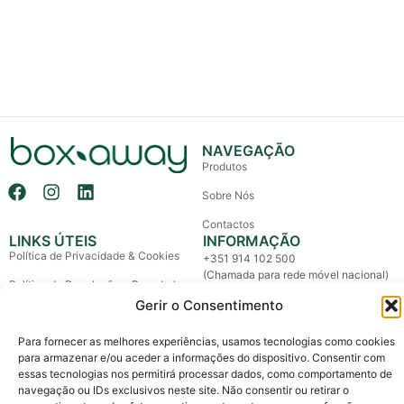
NAVEGAÇÃO
Produtos
Sobre Nós
Contactos
LINKS ÚTEIS
INFORMAÇÃO
Política de Privacidade & Cookies
+351 914 102 500
(Chamada para rede móvel nacional)
Política de Devolução e Reembolso
info@boxaway.pt
Gerir o Consentimento
Termos e Condições
Entregas em todo o País
Para fornecer as melhores experiências, usamos tecnologias como cookies
Litígios de Consumo
para armazenar e/ou aceder a informações do dispositivo. Consentir com
Livro de Reclamações
essas tecnologias nos permitirá processar dados, como comportamento de
navegação ou IDs exclusivos neste site. Não consentir ou retirar o