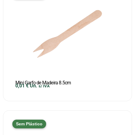
Mini Garfo de Madeira 8.5cm
0,01
€
Un.
s/ IVA
Sem Plástico