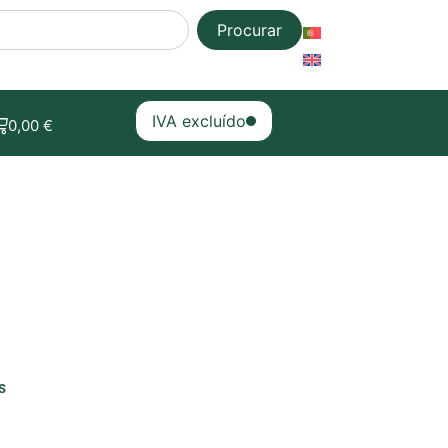
Procurar
IVA excluído
0,00
€
s