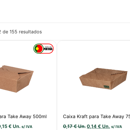
2 de 155 resultados
para Take Away 500ml
Caixa Kraft para Take Away 7
0,15
€
Un.
0,17
€
Un.
0,14
€
Un.
s/ IVA
s/ IVA