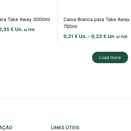
para Take Away 3000ml
Caixa Branca para Take Away
780ml
0,35
€
Un.
s/ IVA
0,21
€
Un.
-
0,23
€
Un.
s/ IVA
Load more
AÇÃO
LINKS ÚTEIS