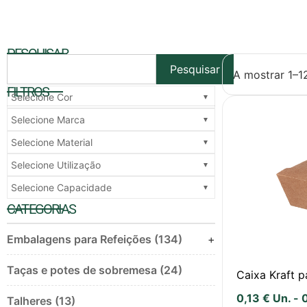
PESQUISAR
Pesquisar
A mostrar 1–1
FILTROS
Selecione Cor
Selecione Marca
Selecione Material
Selecione Utilização
Selecione Capacidade
CATEGORIAS
Embalagens para Refeições (134)
+
Taças e potes de sobremesa (24)
Caixa Kraft 
0,13
€
Un.
-
Talheres (13)