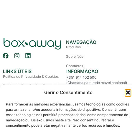
NAVEGAÇÃO
Produtos
Sobre Nós
Contactos
LINKS ÚTEIS
INFORMAÇÃO
Política de Privacidade & Cookies
+351 914 102 500
(Chamada para rede móvel nacional)
Política de Devolução e Reembolso
info@boxaway.pt
Gerir o Consentimento
Termos e Condições
Entregas em todo o País
Para fornecer as melhores experiências, usamos tecnologias como cookies
Litígios de Consumo
para armazenar e/ou aceder a informações do dispositivo. Consentir com
Livro de Reclamações
essas tecnologias nos permitirá processar dados, como comportamento de
navegação ou IDs exclusivos neste site. Não consentir ou retirar o
consentimento pode afetar negativamante certos recursos e funções.
Copyright © 2026 Box Away – All Rights Reserved.