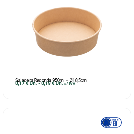
Saladeira Redonda 950ml – Ø18,5cm
0,17
€
Un.
-
0,19
€
Un.
s/ IVA