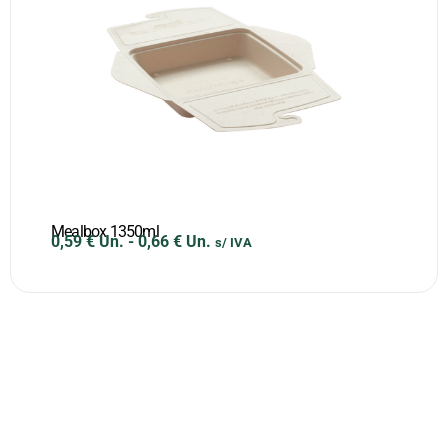
Mealbox 1350ml
0,59
€
Un.
-
0,66
€
Un.
s/ IVA