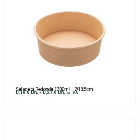
Saladeira Redonda 1300ml – Ø18.5cm
0,19
€
Un.
-
0,21
€
Un.
s/ IVA