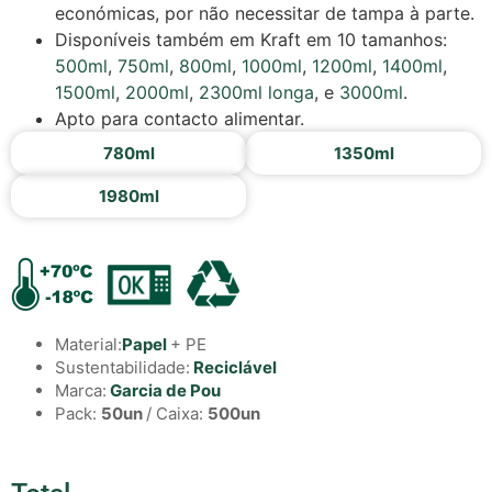
económicas, por não necessitar de tampa à parte.
Disponíveis também em Kraft em 10 tamanhos:
500ml
,
750ml
,
800ml
,
1000ml
,
1200ml
,
1400ml
,
1500ml
,
2000ml
,
2300ml longa
, e
3000ml
.
Apto para contacto alimentar.
780ml
1350ml
1980ml
Material:
Papel
+ PE
Sustentabilidade:
Reciclável
Marca:
Garcia de Pou
Pack:
50un
/ Caixa:
500un