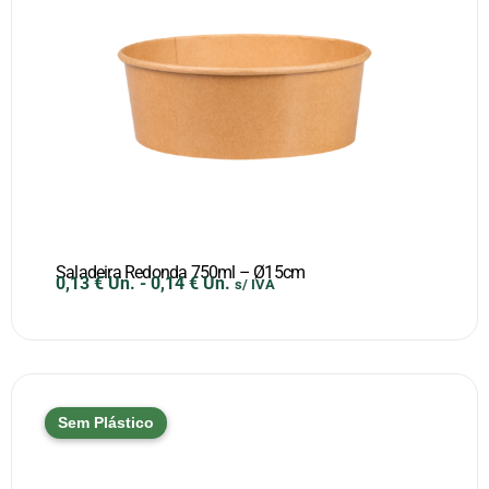
Saladeira Redonda 750ml – Ø15cm
0,13
€
Un.
-
0,14
€
Un.
s/ IVA
Sem Plástico