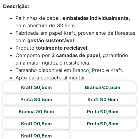
Descrição:
Palhinhas de papel,
embaladas individualmente
,
com abertura de Ø0,5cm.
Fabricada em papel Kraft, proveniente de florestas
com
gestão sustentável
.
Produto
totalmente reciclável.
Composto por
3 camadas de papel
, garantindo
uma maior rigidez e resistencia.
Tamanho disponível em
Branco
,
Preto
e
Kraft
.
Apto para contacto alimentar
Kraft ⦰0,5cm
Branca ⦰0,5cm
Preta ⦰0,5cm
Kraft ⦰0,6cm
Branca ⦰0,6cm
Preta ⦰0,6cm
Kraft ⦰0,8cm
Preta ⦰0,8cm
Kraft ⦰0,8cm