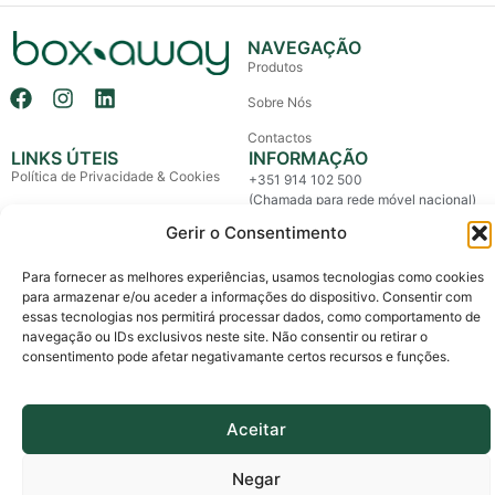
NAVEGAÇÃO
Produtos
Sobre Nós
Contactos
LINKS ÚTEIS
INFORMAÇÃO
Política de Privacidade & Cookies
+351 914 102 500
(Chamada para rede móvel nacional)
Política de Devolução e Reembolso
Gerir o Consentimento
info@boxaway.pt
Termos e Condições
Entregas em todo o País
Para fornecer as melhores experiências, usamos tecnologias como cookies
Litígios de Consumo
para armazenar e/ou aceder a informações do dispositivo. Consentir com
essas tecnologias nos permitirá processar dados, como comportamento de
Livro de Reclamações
navegação ou IDs exclusivos neste site. Não consentir ou retirar o
consentimento pode afetar negativamante certos recursos e funções.
Copyright © 2026 Box Away – All Rights Reserved.
Custom made by The Agency, a boutique for brands.
Aceitar
Negar