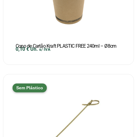
Copo de Cartão Kraft PLASTIC FREE 240ml – Ø8cm
0,10
€
Un.
s/ IVA
Sem Plástico