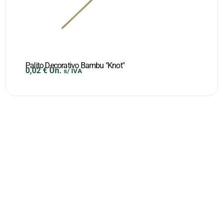
Palito Decorativo Bambu "Knot"
0,02
€
Un.
s/ IVA