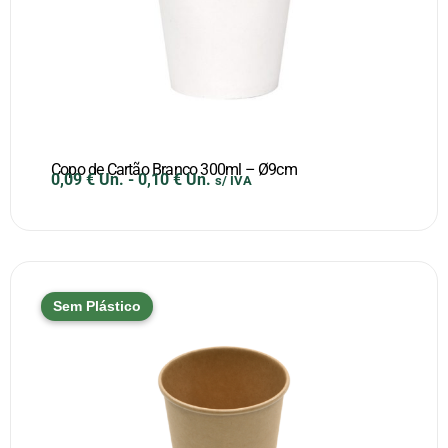
Copo de Cartão Branco 300ml – Ø9cm
0,09
€
Un.
-
0,10
€
Un.
s/ IVA
Sem Plástico