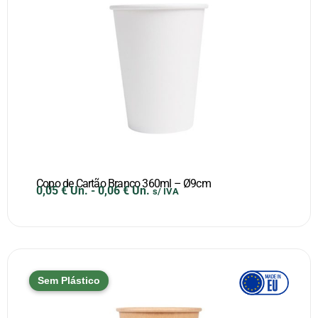
Copo de Cartão Branco 360ml – Ø9cm
0,05
€
Un.
-
0,06
€
Un.
s/ IVA
Sem Plástico