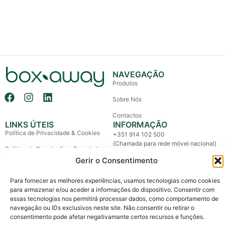
NAVEGAÇÃO
Produtos
Sobre Nós
Contactos
LINKS ÚTEIS
INFORMAÇÃO
Política de Privacidade & Cookies
+351 914 102 500
(Chamada para rede móvel nacional)
Política de Devolução e Reembolso
info@boxaway.pt
Gerir o Consentimento
Termos e Condições
Entregas em todo o País
Para fornecer as melhores experiências, usamos tecnologias como cookies
Litígios de Consumo
para armazenar e/ou aceder a informações do dispositivo. Consentir com
Livro de Reclamações
essas tecnologias nos permitirá processar dados, como comportamento de
navegação ou IDs exclusivos neste site. Não consentir ou retirar o
consentimento pode afetar negativamante certos recursos e funções.
Copyright © 2026 Box Away – All Rights Reserved.