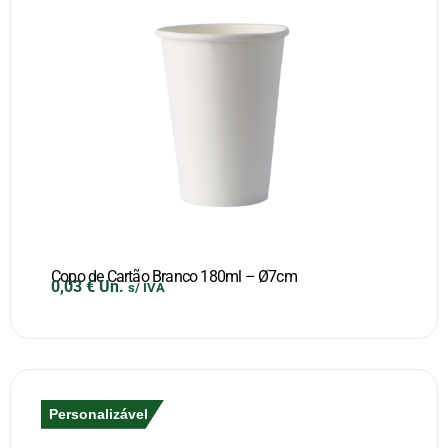
Copo de Cartão Branco 180ml – Ø7cm
0,03
€
Un.
s/ IVA
Personalizável