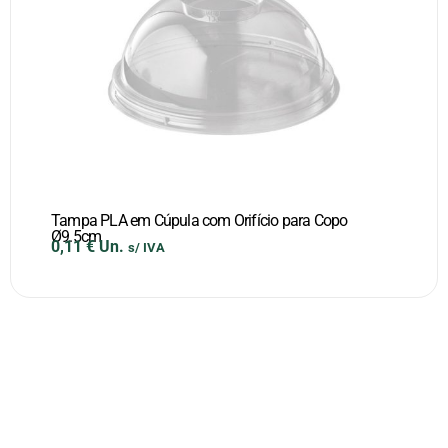
Tampa PLA em Cúpula com Orifício para Copo
Ø9.5cm
0,11
€
Un.
s/ IVA