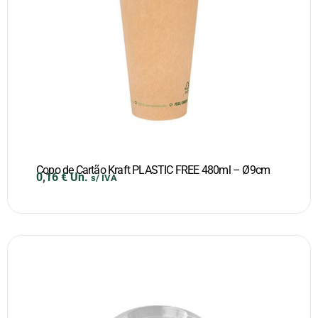
Copo de Cartão Kraft PLASTIC FREE 480ml – Ø9cm
0,16
€
Un.
s/ IVA