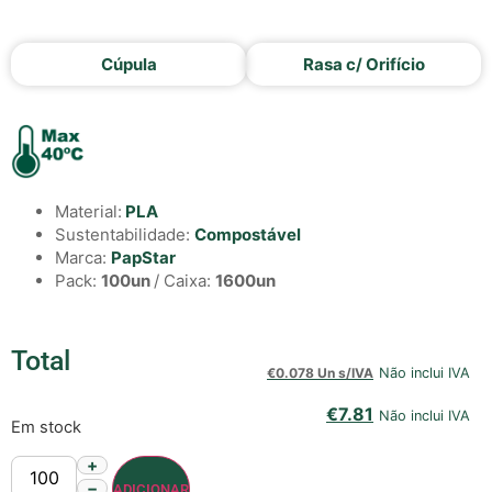
Cúpula
Rasa c/ Orifício
Material:
PLA
Sustentabilidade:
Compostável
Marca:
PapStar
Pack:
100un
/ Caixa:
1600un
Total
€
0.078 Un s/IVA
Não inclui IVA
€
7.81
Não inclui IVA
Em stock
+
−
ADICIONAR