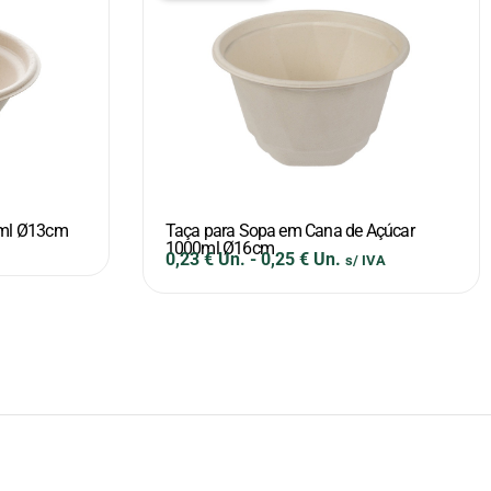
0ml Ø13cm
Taça para Sopa em Cana de Açúcar
1000ml Ø16cm
0,23
€
Un.
-
0,25
€
Un.
s/ IVA