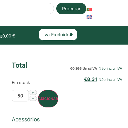
Procurar
Iva Excluído
0,00
€
Total
€
0.166 Un s/IVA
Não inclui IVA
€
8.31
Não inclui IVA
Em stock
+
−
ADICIONAR
Acessórios