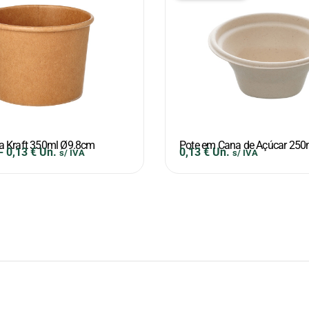
a Kraft 350ml Ø9.8cm
Pote em Cana de Açúcar 25
-
0,13
€
Un.
0,13
€
Un.
s/ IVA
s/ IVA