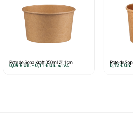
Pote de Sopa Kraft 350ml Ø11cm
Pote de Sop
0,09
€
Un.
-
0,11
€
Un.
0,12
€
Un.
s/ IVA