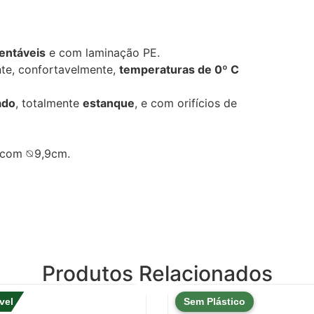
tentáveis
e com laminação PE.
te, confortavelmente,
temperaturas de 0º C
ado
, totalmente
estanque
, e com orifícios de
 com ⦰9,9cm.
Produtos Relacionados
vel
Sem Plástico