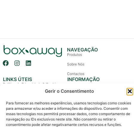
NAVEGAÇÃO
Produtos
Sobre Nós
Contactos
LINKS ÚTEIS
INFORMAÇÃO
Política de Privacidade & Cookies
+351 914 102 500
Gerir o Consentimento
(Chamada para rede móvel nacional)
Política de Devolução e Reembolso
info@boxaway.pt
Para fornecer as melhores experiências, usamos tecnologias como cookies
Termos e Condições
Entregas em todo o País
para armazenar e/ou aceder a informações do dispositivo. Consentir com
Litígios de Consumo
essas tecnologias nos permitirá processar dados, como comportamento de
navegação ou IDs exclusivos neste site. Não consentir ou retirar o
Livro de Reclamações
consentimento pode afetar negativamante certos recursos e funções.