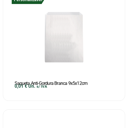
Saqueta Anti-Gordura Branca 9x5x12cm
0,01
€
Un.
s/ IVA