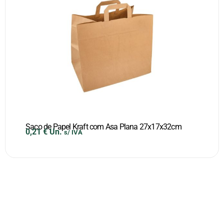
Saco de Papel Kraft com Asa Plana 27x17x32cm
0,21
€
Un.
s/ IVA