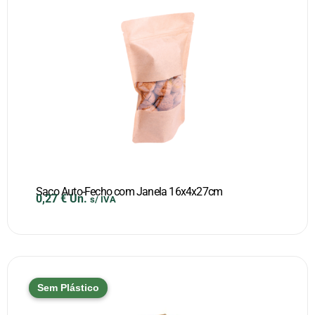
Saco Auto-Fecho com Janela 16x4x27cm
0,27
€
Un.
s/ IVA
Sem Plástico