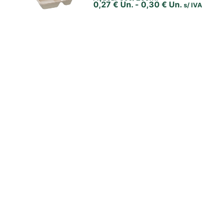
0,27
€
Un.
-
0,30
€
Un.
s/ IVA