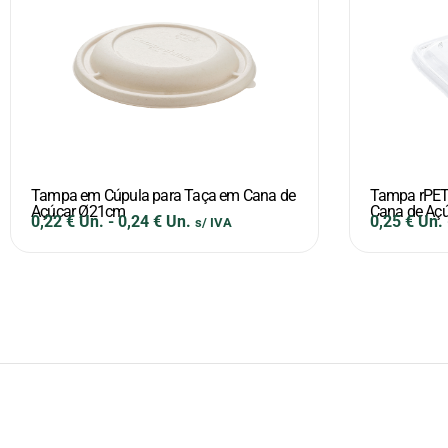
Tampa em Cúpula para Taça em Cana de
Tampa rPET
Açúcar Ø21cm
Cana de Aç
0,22
€
Un.
-
0,24
€
Un.
0,25
€
Un.
s/ IVA