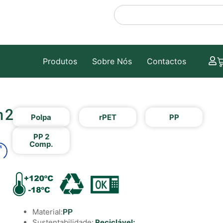
Produtos
Sobre Nós
Contactos
 2
Polpa
rPET
PP
PP 2
Comp.
Material:
PP
Sustentabilidade:
Reciclável;