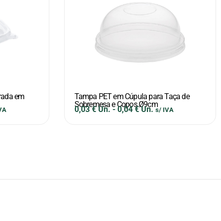
rada em
Tampa PET em Cúpula para Taça de
Sobremesa e Copos Ø9cm
0,03
€
Un.
-
0,04
€
Un.
IVA
s/ IVA