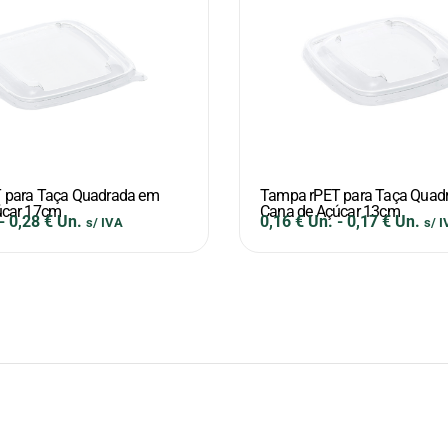
 para Taça Quadrada em
Tampa rPET para Taça Quad
úcar 17cm
Cana de Açúcar 13cm
-
0,28
€
Un.
0,16
€
Un.
-
0,17
€
Un.
s/ IVA
s/ 