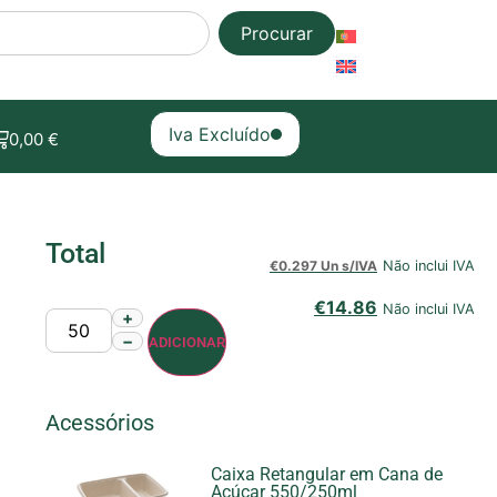
Procurar
Iva Excluído
0,00
€
Total
€
0.297 Un s/IVA
Não inclui IVA
€
14.86
Não inclui IVA
+
−
ADICIONAR
Acessórios
Caixa Retangular em Cana de
Açúcar 550/250ml