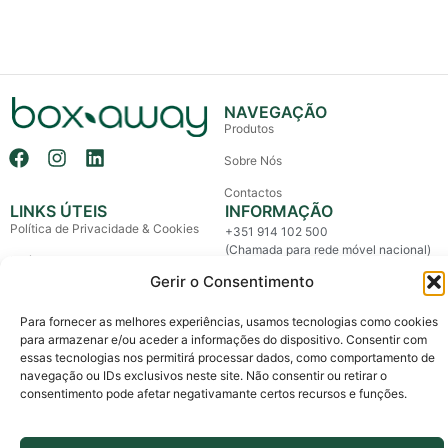
NAVEGAÇÃO
Produtos
Sobre Nós
Contactos
LINKS ÚTEIS
INFORMAÇÃO
Política de Privacidade & Cookies
+351 914 102 500
(Chamada para rede móvel nacional)
Política de Devolução e Reembolso
info@boxaway.pt
Gerir o Consentimento
Termos e Condições
Entregas em todo o País
Para fornecer as melhores experiências, usamos tecnologias como cookies
Litígios de Consumo
para armazenar e/ou aceder a informações do dispositivo. Consentir com
Livro de Reclamações
essas tecnologias nos permitirá processar dados, como comportamento de
navegação ou IDs exclusivos neste site. Não consentir ou retirar o
consentimento pode afetar negativamante certos recursos e funções.
Copyright © 2026 Box Away – All Rights Reserved.
Custom made by The Agency, a boutique for brands.