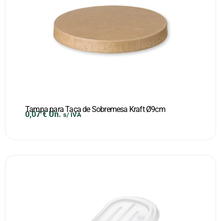
Tampa para Taça de Sobremesa Kraft Ø9cm
0,07
€
Un.
s/ IVA