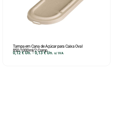
Tampa em Cana de Açúcar para Caixa Oval
850/1000ml/2 Comp.
0,12
€
Un.
-
0,13
€
Un.
s/ IVA