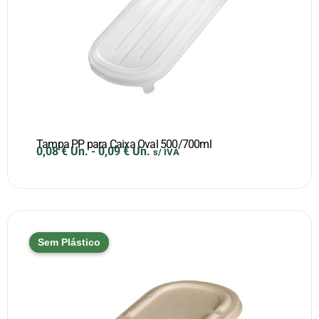
Tampa PP para Caixa Oval 500/700ml
0,08
€
Un.
-
0,09
€
Un.
s/ IVA
Sem Plástico