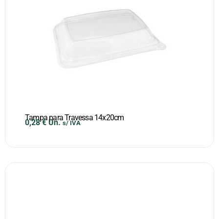
Tampa para Travessa 14x20cm
0,28
€
Un.
s/ IVA