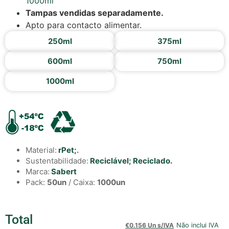
1000ml
Tampas vendidas separadamente.
Apto para contacto alimentar.
250ml
375ml
600ml
750ml
1000ml
Material:
rPet;
.
Sustentabilidade:
Reciclável;
Reciclado.
Marca:
Sabert
Pack:
50un
/ Caixa:
1000un
Total
€
0.156 Un s/IVA
Não inclui IVA