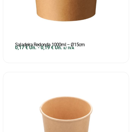
Saladeira Redonda 1000ml – Ø15cm
0,17
€
Un.
-
0,19
€
Un.
s/ IVA