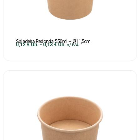
Saladeira Redonda 550ml – Ø11,5cm
0,12
€
Un.
-
0,13
€
Un.
s/ IVA