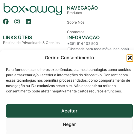
NAVEGAÇÃO
Produtos
Sobre Nós
Contactos
LINKS ÚTEIS
INFORMAÇÃO
Política de Privacidade & Cookies
+351 914 102 500
(Chamada para rede móvel nacional)
Política de Devolução e Reembolso
Gerir o Consentimento
info@boxaway.pt
Termos e Condições
Entregas em todo o País
Para fornecer as melhores experiências, usamos tecnologias como cookies
Litígios de Consumo
para armazenar e/ou aceder a informações do dispositivo. Consentir com
essas tecnologias nos permitirá processar dados, como comportamento de
Livro de Reclamações
navegação ou IDs exclusivos neste site. Não consentir ou retirar o
consentimento pode afetar negativamante certos recursos e funções.
Copyright © 2026 Box Away – All Rights Reserved.
Custom made by The Agency, a boutique for brands.
Aceitar
Negar