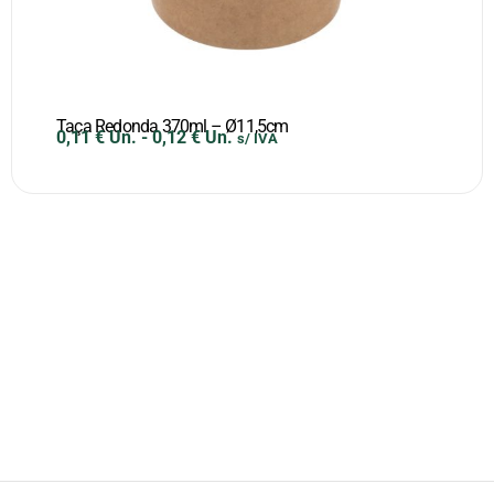
Taça Redonda 370ml – Ø11,5cm
0,11
€
Un.
-
0,12
€
Un.
s/ IVA