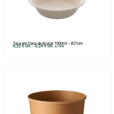
Taça em Cana de Açúcar 1000ml – Ø21cm
0,22
€
Un.
-
0,24
€
Un.
s/ IVA