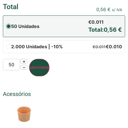
Total
0,56
€
s/ IVA
€0.011
50 Unidades
Total:
0,56
€
2.000 Unidades | -10%
€0.010
€0.011
+
−
ADICIONAR
Acessórios