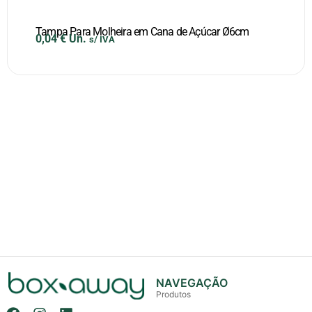
Tampa Para Molheira em Cana de Açúcar Ø6cm
0,04
€
Un.
s/ IVA
NAVEGAÇÃO
Produtos