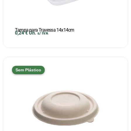
Tampa para Travessa 14x14cm
0,24
€
Un.
s/ IVA
Sem Plástico