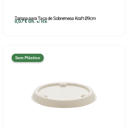
Tampa para Taça de Sobremesa Kraft Ø9cm
0,07
€
Un.
s/ IVA
Sem Plástico