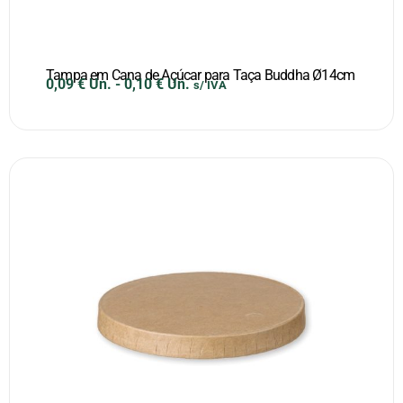
Tampa em Cana de Açúcar para Taça Buddha Ø14cm
0,09
€
Un.
-
0,10
€
Un.
s/ IVA