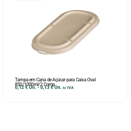
Tampa em Cana de Açúcar para Caixa Oval
850/1000ml/2 Comp.
0,12
€
Un.
-
0,13
€
Un.
s/ IVA