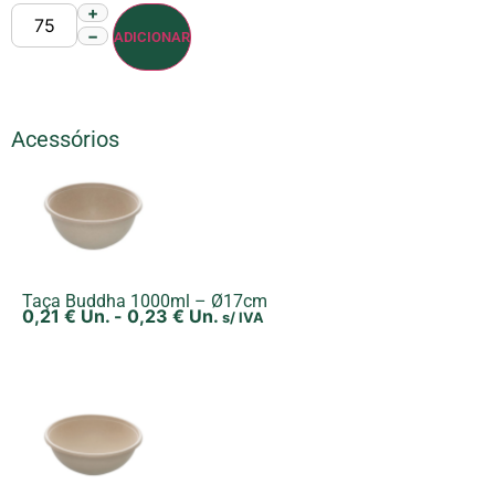
+
−
ADICIONAR
Acessórios
Taça Buddha 1000ml – Ø17cm
0,21
€
Un.
-
0,23
€
Un.
s/ IVA