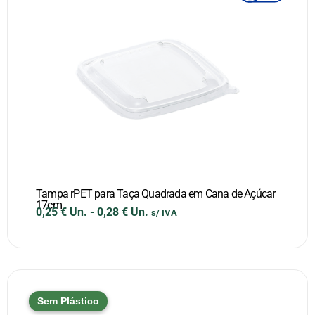
Tampa rPET para Taça Quadrada em Cana de Açúcar
17cm
0,25
€
Un.
-
0,28
€
Un.
s/ IVA
Sem Plástico