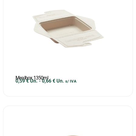
Mealbox 1350ml
0,59
€
Un.
-
0,66
€
Un.
s/ IVA