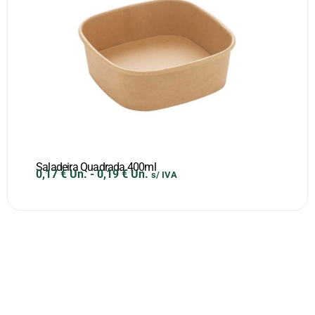
Saladeira Quadrada 400ml
0,17
€
Un.
-
0,19
€
Un.
s/ IVA