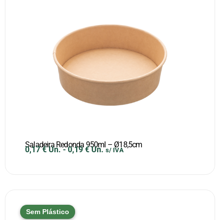
Saladeira Redonda 950ml – Ø18,5cm
0,17
€
Un.
-
0,19
€
Un.
s/ IVA
Sem Plástico