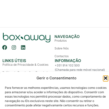
NAVEGAÇÃO
Produtos
Sobre Nós
Contactos
LINKS ÚTEIS
INFORMAÇÃO
Política de Privacidade & Cookies
+351 914 102 500
(Chamada para rede móvel nacional)
Política de Devolução e Reembolso
info@boxaway.pt
Gerir o Consentimento
Termos e Condições
Entregas em todo o País
Para fornecer as melhores experiências, usamos tecnologias como cookies
Litígios de Consumo
para armazenar e/ou aceder a informações do dispositivo. Consentir com
Livro de Reclamações
essas tecnologias nos permitirá processar dados, como comportamento de
navegação ou IDs exclusivos neste site. Não consentir ou retirar o
consentimento pode afetar negativamante certos recursos e funções.
Copyright © 2026 Box Away – All Rights Reserved.