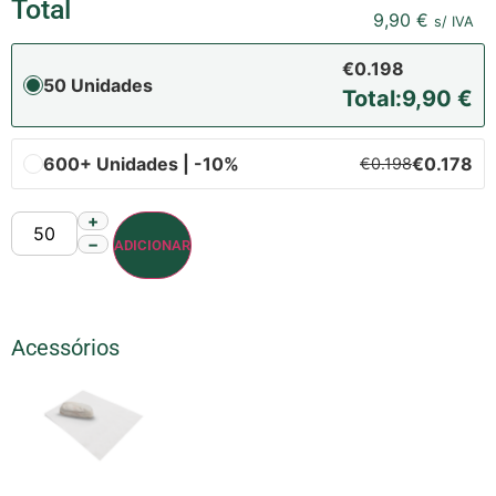
Total
9,90
€
s/ IVA
€0.198
50 Unidades
Total:
9,90
€
600+ Unidades | -10%
€0.178
€0.198
+
−
ADICIONAR
Acessórios