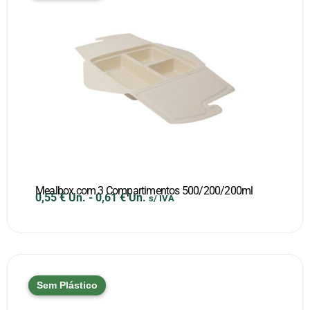
Mealbox com 3 Compartimentos 500/200/200ml
0,55
€
Un.
-
0,61
€
Un.
s/ IVA
Sem Plástico