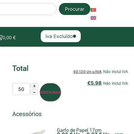
Procurar
Iva Excluído
0,00
€
Total
€
0.120 Un s/IVA
Não inclui IVA
€
5.98
Não inclui IVA
+
−
ADICIONAR
Acessórios
Garfo de Papel 17cm