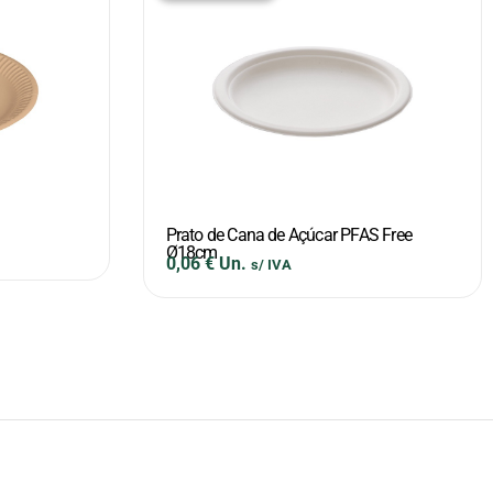
Prato de Cana de Açúcar PFAS Free
Ø18cm
0,06
€
Un.
s/ IVA