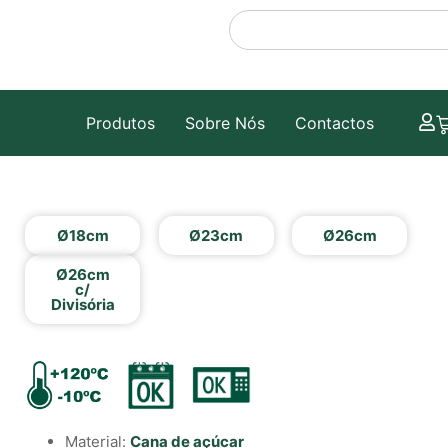
Produtos
Sobre Nós
Contactos
Ø18cm
Ø23cm
Ø26cm
Ø26cm
c/
Divisória
Material:
Cana de açúcar