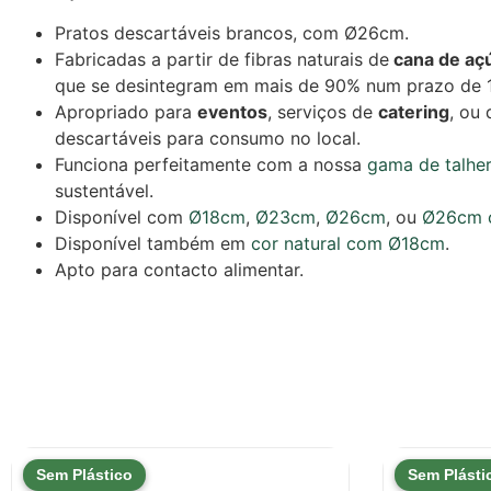
Pratos descartáveis brancos, com Ø26cm.
Fabricadas a partir de fibras naturais de
cana de aç
que se desintegram em mais de 90% num prazo de 1
Apropriado para
eventos
, serviços de
catering
, ou
descartáveis para consumo no local.
Funciona perfeitamente com a nossa
gama de talhe
sustentável.
Disponível com
Ø18cm
,
Ø23cm
,
Ø26cm
, ou
Ø26cm c
Disponível também em
cor natural com Ø18cm
.
Apto para contacto alimentar.
Sem Plástico
Sem Plásti