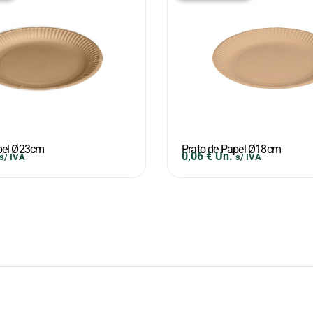
pel Ø23cm
Prato de Papel Ø18cm
0,06
€
Un.
s/ IVA
s/ IVA