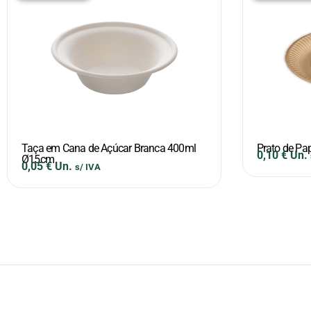
Taça em Cana de Açúcar Branca 400ml
Prato de Pa
0,10
€
Un.
Ø15cm
0,05
€
Un.
s/ IVA